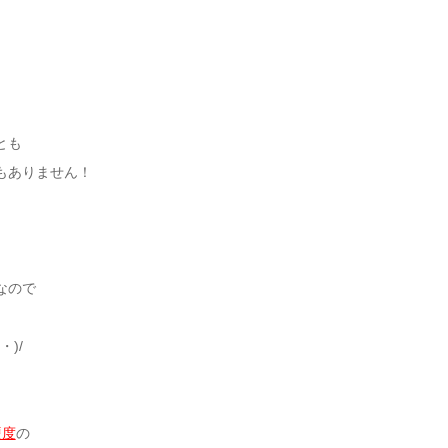
とも
もありません！
なので
)/
硬度
の