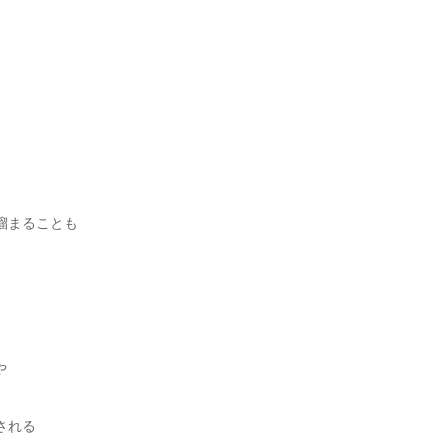
溜まることも
や
される