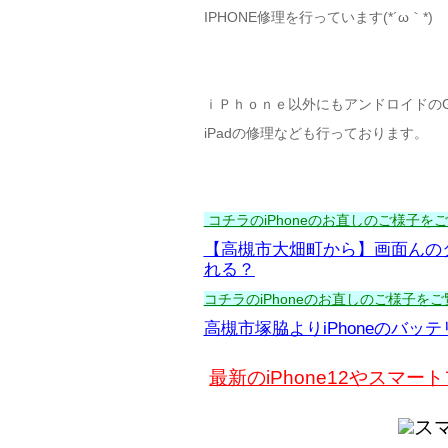
IPHONE修理を行っています(*´ω｀*)
ｉＰｈｏｎｅ以外にもアンドロイドのGala
iPadの修理なども行っております。
コチラのiPhoneのお直しのご様子をご覧
【高槻市大畑町から】画面んの
れる？
コチラのiPhoneのお直しのご様子をご覧
高槻市塚脇よりiPhoneのバ
最新のiPhone12やス