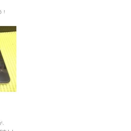
う！
が、