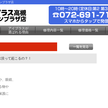
ーンプラザ店
アイプラスが
修理内容一覧
修理価格一覧
選ばれる理由
水没って起こるの？！
や、眼鏡、
る物や
保護に