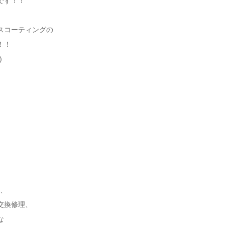
です！！
スコーティングの
！！
)
換、
交換修理、
な