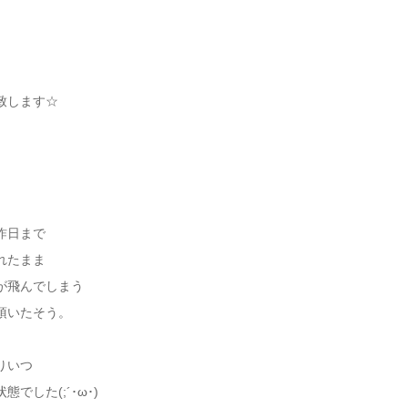
致します☆
昨日まで
れたまま
が飛んでしまう
頂いたそう。
りいつ
した(;´･ω･)