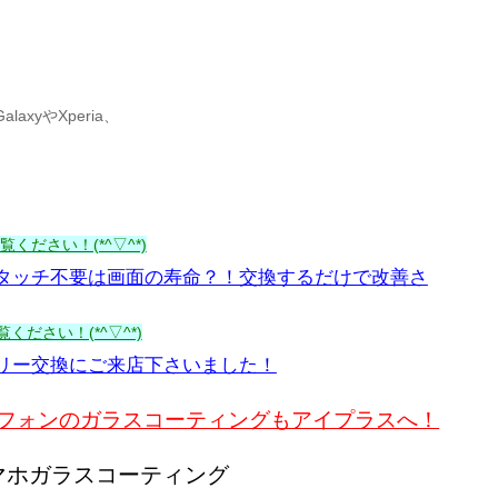
xyやXperia、
ください！(*^▽^*)
タッチ不要は画面の寿命？！交換するだけで改善さ
ください！(*^▽^*)
ッテリー交換にご来店下さいました！
マートフォンのガラスコーティングもアイプラスへ！