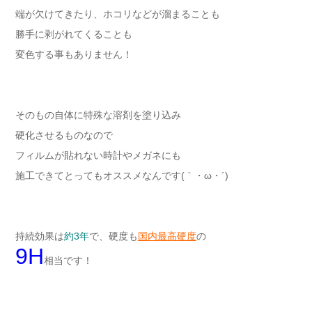
端が欠けてきたり、ホコリなどが溜まることも
勝手に剥がれてくることも
変色する事もありません！
そのもの自体に特殊な溶剤を塗り込み
硬化させるものなので
フィルムが貼れない時計やメガネにも
施工できてとってもオススメなんです(｀・ω・´)ゞ
持続効果は
約3年
で、硬度も
国内最高硬度
の
9H
相当です！