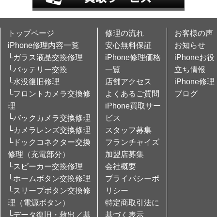
トップページ
修理の流れ
お客様の声
iPhone修理内容一覧
安心無料保証
お知らせ
└ガラス液晶交換修理
iPhone修理価格
iPhoneお役
└バッテリー交換
一覧
立ち情報
└水没復旧修理
店舗アクセス
iPhone修理
└フロントカメラ交換修
よくあるご質問
ブログ
理
iPhone買取サー
└バックカメラ交換修理
ビス
└カメラレンズ交換修理
スタッフ募集
└ドックコネクター交換
フランチャイズ
修理（充電部分）
加盟店募集
└スピーカー交換修理
会社概要
└ホームボタン交換修理
プライバシーポ
└スリープボタン交換修
リシー
理（電源ボタン）
特定商取引法に
└データ復旧・救出／基
基づく表示