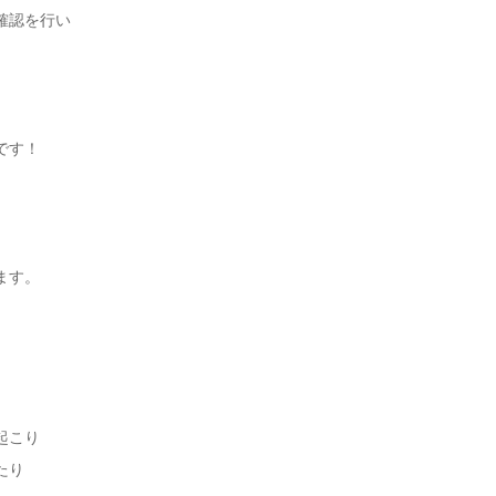
確認を行い
です！
ます。
起こり
たり