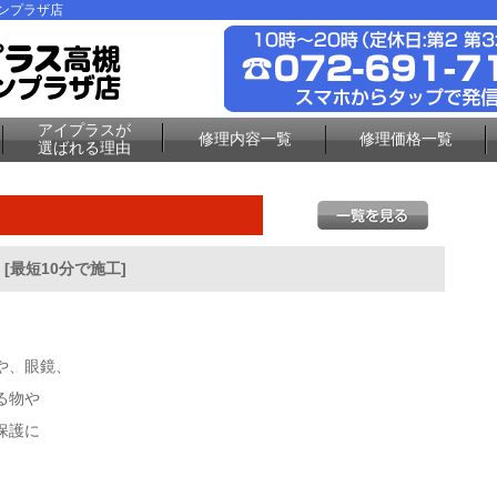
ーンプラザ店
アイプラスが
修理内容一覧
修理価格一覧
選ばれる理由
最短10分で施工]
や、眼鏡、
る物や
保護に