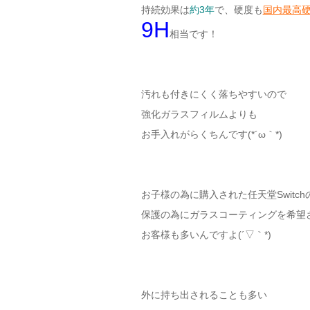
持続効果は
約3年
で、硬度も
国内最高
9H
相当です！
汚れも付きにくく落ちやすいので
強化ガラスフィルムよりも
お手入れがらくちんです(*´ω｀*)
お子様の為に購入された任天堂Switch
保護の為にガラスコーティングを希望
お客様も多いんですよ(´▽｀*)
外に持ち出されることも多い