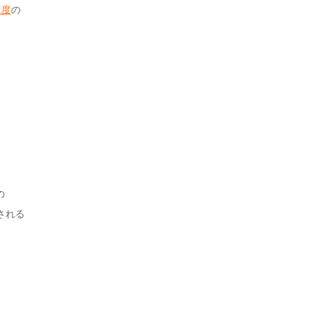
硬度
の
の
される