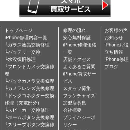
トップページ
修理の流れ
お客様の声
iPhone修理内容一覧
安心無料保証
お知らせ
└ガラス液晶交換修理
iPhone修理価格
iPhoneお役
└バッテリー交換
一覧
立ち情報
└水没復旧修理
店舗アクセス
iPhone修理
└フロントカメラ交換修
よくあるご質問
ブログ
理
iPhone買取サー
└バックカメラ交換修理
ビス
└カメラレンズ交換修理
スタッフ募集
└ドックコネクター交換
フランチャイズ
修理（充電部分）
加盟店募集
└スピーカー交換修理
会社概要
└ホームボタン交換修理
プライバシーポ
└スリープボタン交換修
リシー