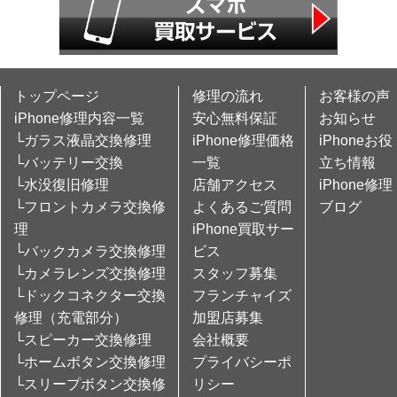
トップページ
修理の流れ
お客様の声
iPhone修理内容一覧
安心無料保証
お知らせ
└ガラス液晶交換修理
iPhone修理価格
iPhoneお役
└バッテリー交換
一覧
立ち情報
└水没復旧修理
店舗アクセス
iPhone修理
└フロントカメラ交換修
よくあるご質問
ブログ
理
iPhone買取サー
└バックカメラ交換修理
ビス
└カメラレンズ交換修理
スタッフ募集
└ドックコネクター交換
フランチャイズ
修理（充電部分）
加盟店募集
└スピーカー交換修理
会社概要
└ホームボタン交換修理
プライバシーポ
└スリープボタン交換修
リシー