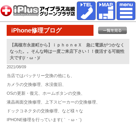
iPhone修理ブログ
【高槻市永楽町から】ｉｐｈｏｎｅＸ 急に電源がつかなく
なった。。そんな時は一度ご来店下さい！！復活する可能性
大です(/・ω・)/
2021/08/09
当店ではバッテリー交換の他にも、
カメラの交換修理、水没復旧、
OSの更新・復元、ホームボタンの交換、
液晶画面交換修理、上下スピーカーの交換修理、
ドックコネクタの交換修理、など様々な
IPHONE修理を行っています(｀・ω・´)ゞ