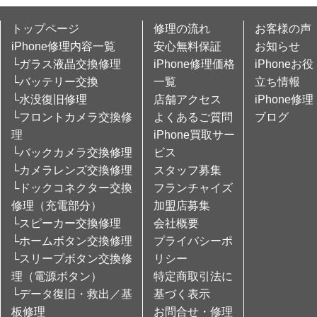
トップページ
修理の流れ
お客様の声
iPhone修理内容一覧
安心無料保証
お知らせ
└ガラス液晶交換修理
iPhone修理価格
iPhoneお役
└バッテリー交換
一覧
立ち情報
└水没復旧修理
店舗アクセス
iPhone修理
└フロントカメラ交換修
よくあるご質問
ブログ
理
iPhone買取サー
└バックカメラ交換修理
ビス
└カメラレンズ交換修理
スタッフ募集
└ドックコネクター交換
フランチャイズ
修理（充電部分）
加盟店募集
└スピーカー交換修理
会社概要
└ホームボタン交換修理
プライバシーポ
└スリープボタン交換修
リシー
理（電源ボタン）
特定商取引法に
└データ復旧・救出／基
基づく表示
板修理
お問合せ・修理