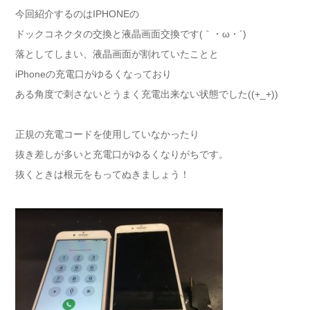
今回紹介するのはIPHONEの
ドックコネクタの交換と液晶画面交換です(｀・ω・´)ゞ
落としてしまい、液晶画面が割れていたことと
iPhoneの充電口がゆるくなっており
ある角度で刺さないとうまく充電出来ない状態でした((+_+))
正規の充電コードを使用していなかったり
抜き差しが多いと充電口がゆるくなりがちです。
抜くときは根元をもってぬきましょう！