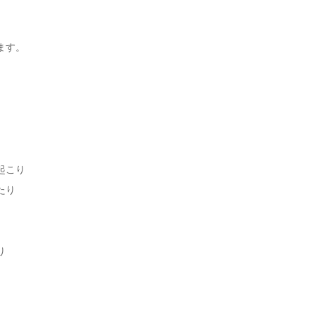
ます。
起こり
たり
り