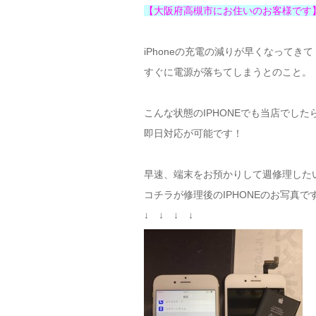
【大阪府高槻市にお住いのお客様です
iPhoneの充電の減りが早くなってきて
すぐに電源が落ちてしまうとのこと。
こんな状態のIPHONEでも当店でした
即日対応が可能です！
早速、端末をお預かりして週修理した
コチラが修理後のIPHONEのお写真で
↓ ↓ ↓ ↓