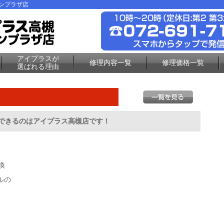
ーンプラザ店
アイプラスが
修理内容一覧
修理価格一覧
選ばれる理由
応できるのはアイプラス高槻店です！
換
ルの