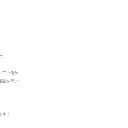
ど。
れているか
確認を行い
です！