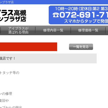
ーンプラザ店
アイプラスが
修理内容一覧
修理価格一覧
選ばれる理由
高槻店です！
ストタッチ等の
ンの修理
復旧や
ープからの脱出