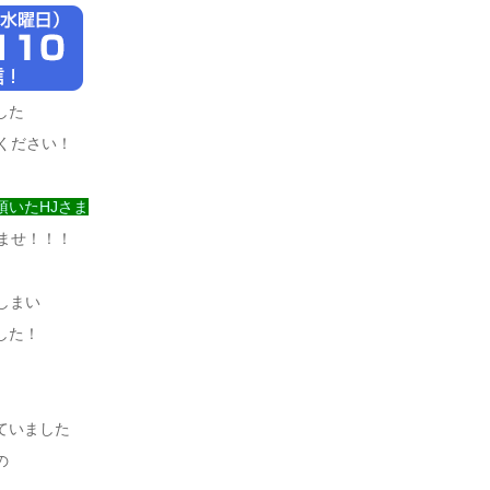
した
覧ください！
いたHJさま
いませ！！！
しまい
した！
ていました
の