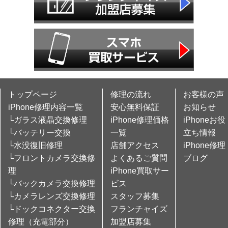
トップページ
修理の流れ
お客様の声
iPhone修理内容一覧
安心無料保証
お知らせ
└ガラス液晶交換修理
iPhone修理価格
iPhoneお役
└バッテリー交換
一覧
立ち情報
└水没復旧修理
店舗アクセス
iPhone修理
└フロントカメラ交換修
よくあるご質問
ブログ
理
iPhone買取サー
└バックカメラ交換修理
ビス
└カメラレンズ交換修理
スタッフ募集
└ドックコネクター交換
フランチャイズ
修理（充電部分）
加盟店募集