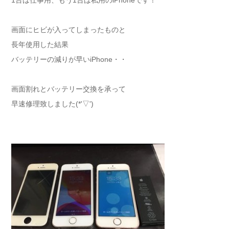
1台は仕事用、もう1台は私用のiPhoneです！
画面にヒビが入ってしまったものと
長年使用した結果
バッテリーの減りが早いiPhone・・
画面割れとバッテリー交換を承って
早速修理致しました(*'▽')