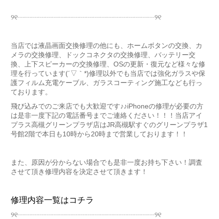
୨୧┈┈┈┈┈┈┈┈┈┈┈┈┈┈┈┈┈┈┈┈୨୧
当店では液晶画面交換修理の他にも、ホームボタンの交換、カ
メラの交換修理、ドックコネクタの交換修理、バッテリー交
換、上下スピーカーの交換修理、OSの更新・復元など様々な修
理を行っています(´▽｀*)修理以外でも当店では強化ガラスや保
護フィルム充電ケーブル、ガラスコーティング施工なども行っ
ております。
飛び込みでのご来店でも大歓迎です♪♪iPhoneの修理が必要の方
は是非一度下記の電話番号までご連絡ください！！！当店アイ
プラス高槻グリーンプラザ店はJR高槻駅すぐのグリーンプラザ1
号館2階で本日も10時から20時まで営業しております！！
また、原因が分からない場合でも是非一度お持ち下さい！調査
させて頂き修理内容を決定させて頂きます！
修理内容一覧はコチラ
୨୧┈┈┈┈┈┈┈┈┈┈┈┈┈┈┈┈┈┈┈┈୨୧