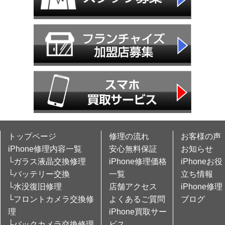
トップページ
修理の流れ
お客様の声
iPhone修理内容一覧
安心無料保証
お知らせ
└ガラス液晶交換修理
iPhone修理価格
iPhoneお役
└バッテリー交換
一覧
立ち情報
└水没復旧修理
店舗アクセス
iPhone修理
└フロントカメラ交換修
よくあるご質問
ブログ
理
iPhone買取サー
└バックカメラ交換修理
ビス