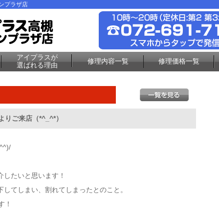
ーンプラザ店
アイプラスが
修理内容一覧
修理価格一覧
選ばれる理由
りご来店（*^_^*）
)/
介したいと思います！
下してしまい、割れてしまったとのこと。
す！