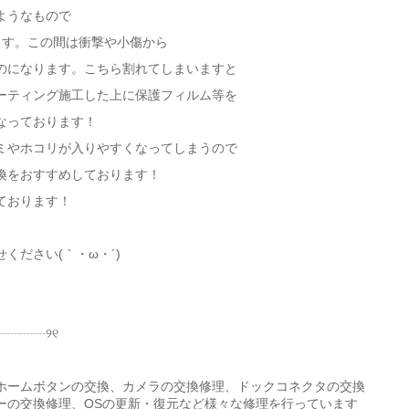
ようなもので
ます。この間は衝撃や小傷から
のになります。こちら割れてしまいますと
ーティング施工した上に保護フィルム等を
なっております！
ミやホコリが入りやすくなってしまうので
換をおすすめしております！
ております！
ください(｀・ω・´)ゞ
┈┈┈୨୧
ホームボタンの交換、カメラの交換修理、ドックコネクタの交換
ーの交換修理、OSの更新・復元など様々な修理を行っています