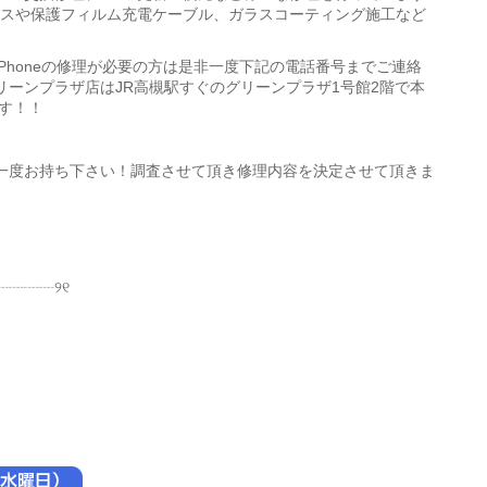
ガラスや保護フィルム充電ケーブル、ガラスコーティング施工など
iPhoneの修理が必要の方は是非一度下記の電話番号までご連絡
ーンプラザ店はJR高槻駅すぐのグリーンプラザ1号館2階で本
ます！！
一度お持ち下さい！調査させて頂き修理内容を決定させて頂きま
┈┈┈୨୧