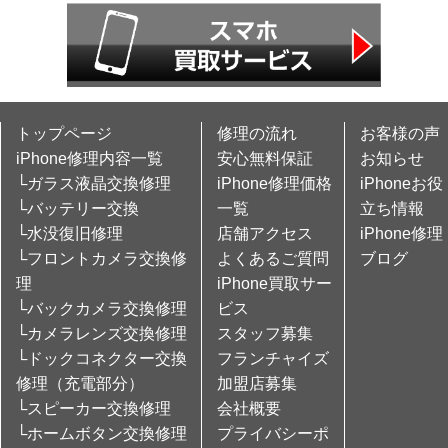
トップページ
修理の流れ
お客様の声
iPhone修理内容一覧
安心無料保証
お知らせ
└ガラス液晶交換修理
iPhone修理価格
iPhoneお役
└バッテリー交換
一覧
立ち情報
└水没復旧修理
店舗アクセス
iPhone修理
└フロントカメラ交換修
よくあるご質問
ブログ
理
iPhone買取サー
└バックカメラ交換修理
ビス
└カメラレンズ交換修理
スタッフ募集
└ドックコネクター交換
フランチャイズ
修理（充電部分）
加盟店募集
└スピーカー交換修理
会社概要
└ホームボタン交換修理
プライバシーポ