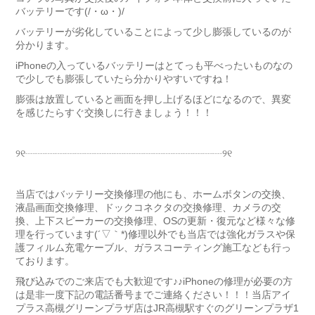
バッテリーです(/・ω・)/
バッテリーが劣化していることによって少し膨張しているのが
分かります。
iPhoneの入っているバッテリーはとてっも平べったいものなの
で少しでも膨張していたら分かりやすいですね！
膨張は放置していると画面を押し上げるほどになるので、異変
を感じたらすぐ交換しに行きましょう！！！
୨୧┈┈┈┈┈┈┈┈┈┈┈┈┈┈┈┈┈┈┈┈୨୧
当店ではバッテリー交換修理の他にも、ホームボタンの交換、
液晶画面交換修理、ドックコネクタの交換修理、カメラの交
換、上下スピーカーの交換修理、OSの更新・復元など様々な修
理を行っています(´▽｀*)修理以外でも当店では強化ガラスや保
護フィルム充電ケーブル、ガラスコーティング施工なども行っ
ております。
飛び込みでのご来店でも大歓迎です♪♪iPhoneの修理が必要の方
は是非一度下記の電話番号までご連絡ください！！！当店アイ
プラス高槻グリーンプラザ店はJR高槻駅すぐのグリーンプラザ1