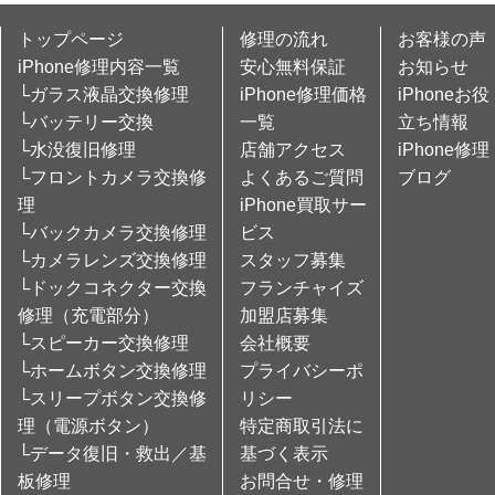
トップページ
修理の流れ
お客様の声
iPhone修理内容一覧
安心無料保証
お知らせ
└ガラス液晶交換修理
iPhone修理価格
iPhoneお役
└バッテリー交換
一覧
立ち情報
└水没復旧修理
店舗アクセス
iPhone修理
└フロントカメラ交換修
よくあるご質問
ブログ
理
iPhone買取サー
└バックカメラ交換修理
ビス
└カメラレンズ交換修理
スタッフ募集
└ドックコネクター交換
フランチャイズ
修理（充電部分）
加盟店募集
└スピーカー交換修理
会社概要
└ホームボタン交換修理
プライバシーポ
└スリープボタン交換修
リシー
理（電源ボタン）
特定商取引法に
└データ復旧・救出／基
基づく表示
板修理
お問合せ・修理