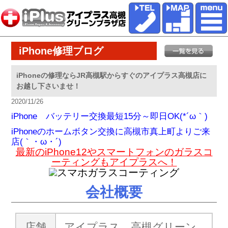
iPhone修理ブログ
iPhoneの修理ならJR高槻駅からすぐのアイプラス高槻店に
お越し下さいませ！
2020/11/26
iPhone バッテリー交換最短15分～即日OK(*´ω｀)
iPhoneのホームボタン交換に高槻市真上町よりご来
店(｀・ω・´)ゞ
最新のiPhone12やスマートフォンのガラスコ
ーティングもアイプラスへ！
会社概要
店舗
アイプラス 高槻グリーン