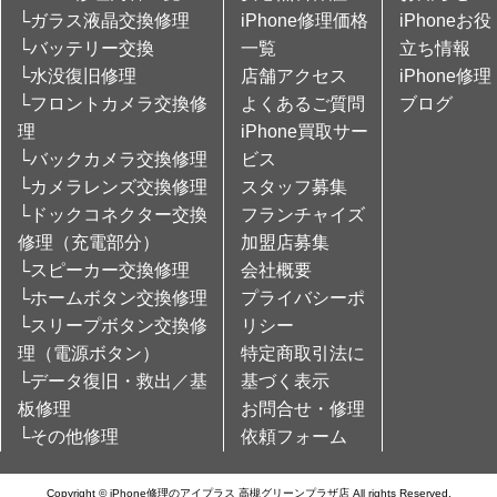
└ガラス液晶交換修理
iPhone修理価格
iPhoneお役
└バッテリー交換
一覧
立ち情報
└水没復旧修理
店舗アクセス
iPhone修理
└フロントカメラ交換修
よくあるご質問
ブログ
理
iPhone買取サー
└バックカメラ交換修理
ビス
└カメラレンズ交換修理
スタッフ募集
└ドックコネクター交換
フランチャイズ
修理（充電部分）
加盟店募集
└スピーカー交換修理
会社概要
└ホームボタン交換修理
プライバシーポ
└スリープボタン交換修
リシー
理（電源ボタン）
特定商取引法に
└データ復旧・救出／基
基づく表示
板修理
お問合せ・修理
└その他修理
依頼フォーム
Copyright © iPhone修理のアイプラス 高槻グリーンプラザ店 All rights Reserved.