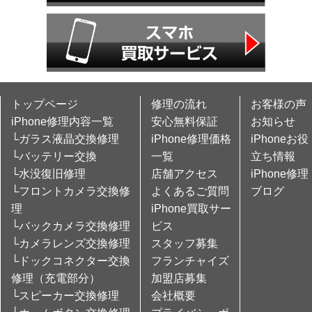
トップページ
修理の流れ
お客様の声
iPhone修理内容一覧
安心無料保証
お知らせ
└ガラス液晶交換修理
iPhone修理価格
iPhoneお役
└バッテリー交換
一覧
立ち情報
└水没復旧修理
店舗アクセス
iPhone修理
└フロントカメラ交換修
よくあるご質問
ブログ
理
iPhone買取サー
└バックカメラ交換修理
ビス
└カメラレンズ交換修理
スタッフ募集
└ドックコネクター交換
フランチャイズ
修理（充電部分）
加盟店募集
└スピーカー交換修理
会社概要