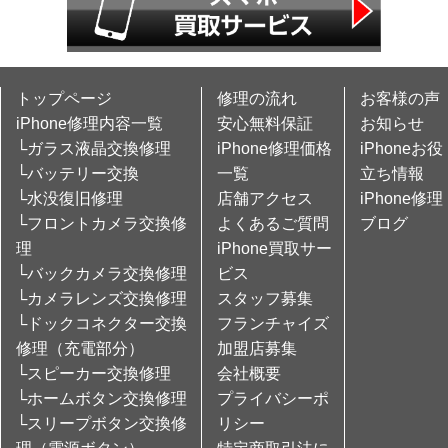
トップページ
修理の流れ
お客様の声
iPhone修理内容一覧
安心無料保証
お知らせ
└ガラス液晶交換修理
iPhone修理価格
iPhoneお役
└バッテリー交換
一覧
立ち情報
└水没復旧修理
店舗アクセス
iPhone修理
└フロントカメラ交換修
よくあるご質問
ブログ
理
iPhone買取サー
└バックカメラ交換修理
ビス
└カメラレンズ交換修理
スタッフ募集
└ドックコネクター交換
フランチャイズ
修理（充電部分）
加盟店募集
└スピーカー交換修理
会社概要
└ホームボタン交換修理
プライバシーポ
└スリープボタン交換修
リシー