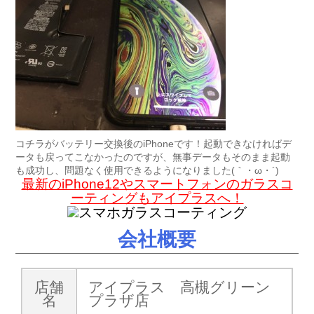
コチラがバッテリー交換後のiPhoneです！起動できなければデ
ータも戻ってこなかったのですが、無事データもそのまま起動
も成功し、問題なく使用できるようになりました(｀・ω・´)ゞ
最新のiPhone12やスマートフォンのガラスコ
ーティングもアイプラスへ！
会社概要
店舗
アイプラス 高槻グリーン
名
プラザ店