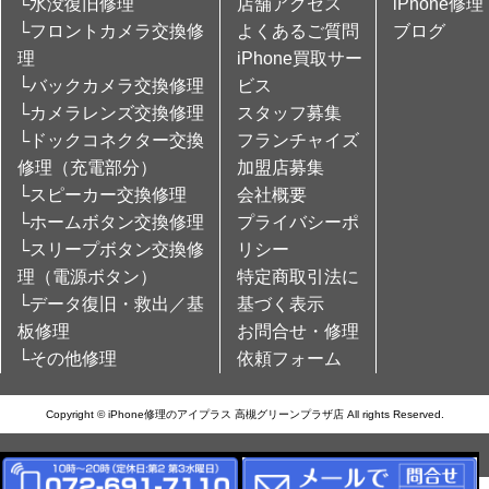
└水没復旧修理
店舗アクセス
iPhone修理
└フロントカメラ交換修
よくあるご質問
ブログ
理
iPhone買取サー
└バックカメラ交換修理
ビス
└カメラレンズ交換修理
スタッフ募集
└ドックコネクター交換
フランチャイズ
修理（充電部分）
加盟店募集
└スピーカー交換修理
会社概要
└ホームボタン交換修理
プライバシーポ
└スリープボタン交換修
リシー
理（電源ボタン）
特定商取引法に
└データ復旧・救出／基
基づく表示
板修理
お問合せ・修理
└その他修理
依頼フォーム
Copyright © iPhone修理のアイプラス 高槻グリーンプラザ店 All rights Reserved.