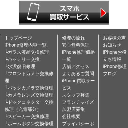
トップページ
修理の流れ
お客様の声
iPhone修理内容一覧
安心無料保証
お知らせ
└ガラス液晶交換修理
iPhone修理価格
iPhoneお役
└バッテリー交換
一覧
立ち情報
└水没復旧修理
店舗アクセス
iPhone修理
└フロントカメラ交換修
よくあるご質問
ブログ
理
iPhone買取サー
└バックカメラ交換修理
ビス
└カメラレンズ交換修理
スタッフ募集
└ドックコネクター交換
フランチャイズ
修理（充電部分）
加盟店募集
└スピーカー交換修理
会社概要
└ホームボタン交換修理
プライバシーポ