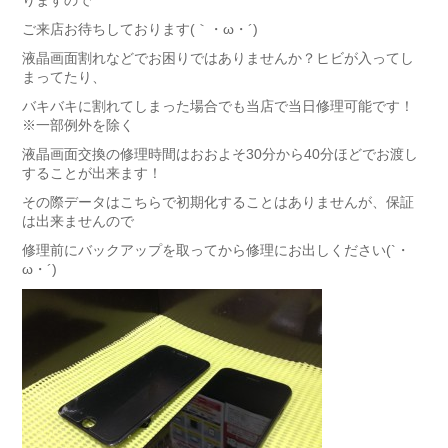
りますので
ご来店お待ちしております(｀・ω・´)ゞ
液晶画面割れなどでお困りではありませんか？ヒビが入ってし
まってたり、
バキバキに割れてしまった場合でも当店で当日修理可能です！
※一部例外を除く
液晶画面交換の修理時間はおおよそ30分から40分ほどでお渡し
することが出来ます！
その際データはこちらで初期化することはありませんが、保証
は出来ませんので
修理前にバックアップを取ってから修理にお出しください(`・
ω・´)