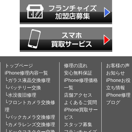
トップページ
修理の流れ
お客様の声
iPhone修理内容一覧
安心無料保証
お知らせ
└ガラス液晶交換修理
iPhone修理価格
iPhoneお役
└バッテリー交換
一覧
立ち情報
└水没復旧修理
店舗アクセス
iPhone修理
└フロントカメラ交換修
よくあるご質問
ブログ
理
iPhone買取サー
└バックカメラ交換修理
ビス
└カメラレンズ交換修理
スタッフ募集
└ドックコネクター交換
フランチャイズ