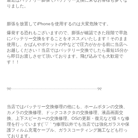
最近はバッテリー膨張でバッテリー交換に来るお客様も多くな
りました。
膨張を放置してiPhoneを使用するのは大変危険です。
爆発する恐れもございますので、膨張が確認できた段階で早急
にバッテリー交換をすることをオススメいたします！そのまま
使用し、かばんやポケットの中などで圧力がかかる前に当店へ
お越しください！当店ではバッテリー交換でしたら最短15分か
ら即日お渡しさせて頂いております。飛び込みでも大歓迎で
す！！
୨୧┈┈┈┈┈┈┈┈┈┈┈┈┈┈┈┈┈┈┈┈୨୧
当店ではバッテリー交換修理の他にも、ホームボタンの交換、
カメラの交換修理、ドックコネクタの交換修理、液晶画面交
換、上下スピーカーの交換修理、OSの更新・復元など様々な修
理を行っています(´▽｀*)修理以外でも当店では強化ガラスや保
護フィルム充電ケーブル、ガラスコーティング施工なども行っ
ております。