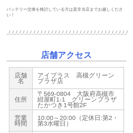
バッテリー交換を検討している方は是非当店までお越しくださ
い！
_/_/_/_/_/_/_/_/_/_/_/_/_/_/_/_/_/_/_/_/_/_/_/_/_/_/_/_/_/_/_/_/_/_/
店舗アクセス
店舗
アイプラス 高槻グリーン
名
プラザ店
〒569-0804 大阪府高槻市
住所
紺屋町1-1 グリーンプラザ
たかつき1号館2F
営業
10:00～20:00（定休日:第2・
時間
第3水曜日）