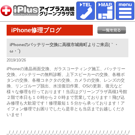
iPhone修理ブログ
iPhoneのバッテリー交換に高槻市城南町よりご来店(｀・
ω・´)ゞ
2019/10/26
iPhoneの液晶画面交換、ガラスコーティング施工、バッテリー
交換、バッテリーの無料診断、上下スピーカーの交換、各種ボ
タンの交換、各種コネクタの交換、カメラの交換、レンズの交
換、リンゴループ脱出、水没復旧作業、OSの更新、復元など
様々な修理を行っております！当店はグリーンプラザ高槻1号館
２階で本日も１０時から２０時まで営業しております！飛び込
み修理も大歓迎です！修理最短１５分から承っております！ア
イフォン修理でお困りでしたら是非とも当店までお越しくださ
いませ！
_/_/_/_/_/_/_/_/_/_/_/_/_/_/_/_/_/_/_/_/_/_/_/_/_/_/_/_/_/_/_/_/_/_/