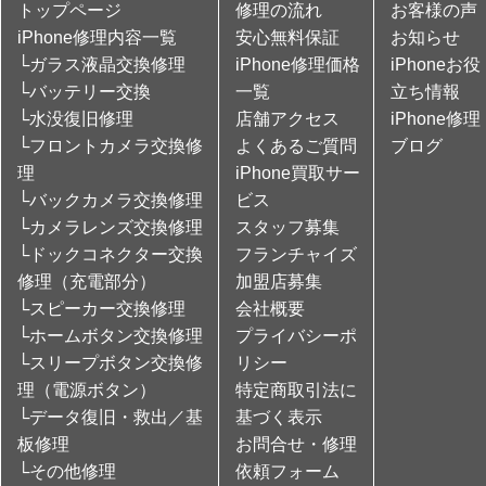
トップページ
修理の流れ
お客様の声
iPhone修理内容一覧
安心無料保証
お知らせ
└ガラス液晶交換修理
iPhone修理価格
iPhoneお役
└バッテリー交換
一覧
立ち情報
└水没復旧修理
店舗アクセス
iPhone修理
└フロントカメラ交換修
よくあるご質問
ブログ
理
iPhone買取サー
└バックカメラ交換修理
ビス
└カメラレンズ交換修理
スタッフ募集
└ドックコネクター交換
フランチャイズ
修理（充電部分）
加盟店募集
└スピーカー交換修理
会社概要
└ホームボタン交換修理
プライバシーポ
└スリープボタン交換修
リシー
理（電源ボタン）
特定商取引法に
└データ復旧・救出／基
基づく表示
板修理
お問合せ・修理
└その他修理
依頼フォーム