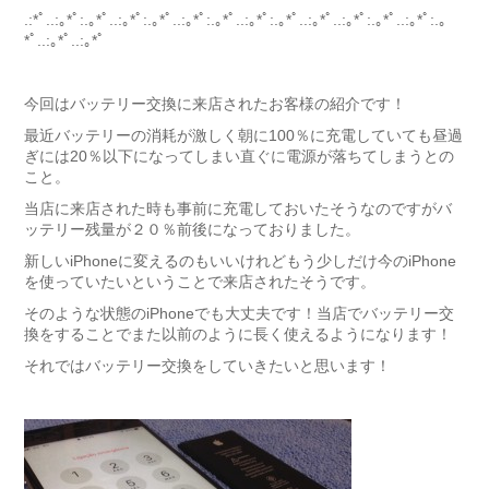
.:*ﾟ..:｡*ﾟ:.｡*ﾟ..:｡*ﾟ:.｡*ﾟ..:｡*ﾟ:.｡*ﾟ..:｡*ﾟ:.｡*ﾟ..:｡*ﾟ..:｡*ﾟ:.｡*ﾟ..:｡*ﾟ:.｡
*ﾟ..:｡*ﾟ..:｡*ﾟ
今回はバッテリー交換に来店されたお客様の紹介です！
最近バッテリーの消耗が激しく朝に100％に充電していても昼過
ぎには20％以下になってしまい直ぐに電源が落ちてしまうとの
こと。
当店に来店された時も事前に充電しておいたそうなのですがバ
ッテリー残量が２０％前後になっておりました。
新しいiPhoneに変えるのもいいけれどもう少しだけ今のiPhone
を使っていたいということで来店されたそうです。
そのような状態のiPhoneでも大丈夫です！当店でバッテリー交
換をすることでまた以前のように長く使えるようになります！
それではバッテリー交換をしていきたいと思います！