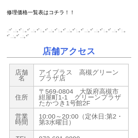
修理価格一覧表はコチラ！！
.:*ﾟ..:｡*ﾟ:.｡*ﾟ..:｡*ﾟ:.｡*ﾟ..:｡*ﾟ:.｡*ﾟ..:｡*ﾟ:.｡*ﾟ..:｡*ﾟ..:｡*ﾟ:.｡*ﾟ..:｡*ﾟ:.｡
*ﾟ..:｡*ﾟ..:｡*ﾟ
店舗アクセス
店舗
アイプラス 高槻グリーン
名
プラザ店
〒569-0804 大阪府高槻市
住所
紺屋町1-1 グリーンプラザ
たかつき1号館2F
営業
10:00～20:00（定休日:第2・
時間
第3水曜日）