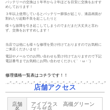
バッテリーの交換は１年半から２年ほどを目安に交換をおすす
めしております！
３年以上使用しているとバッテリー膨張が起こり、液晶画面が
割れたり起動不良を起こしたりと
様々な故障を引き起こしてしまうのでまだまだ大丈夫と言わ
ず、交換をおすすめします！
当店では他にも様々な修理を受け付けておりますのでお気軽に
ご来店くださいませ！
電話やメールでのお問い合わせも受け付けておりますので下記
電話番号までお気軽にお問い合わせください(｀・ω・´)ゞ
修理価格一覧表はコチラです！！
..｡:*..｡:*..｡:*..｡:*..｡:*..｡:*..｡:*..｡:*..｡:*..｡:*..｡:*..｡:*..｡:*..｡:*..｡:*..｡:*..｡:*
店舗アクセス
店舗
アイプラス 高槻グリーン
名
プラザ店