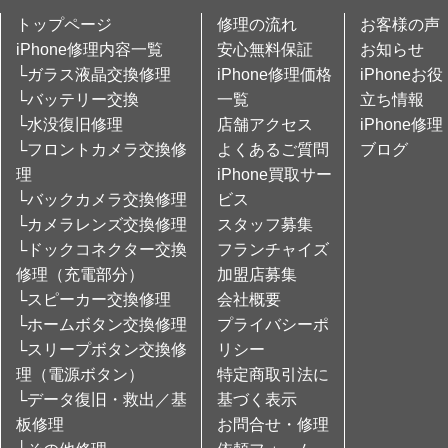
トップページ
修理の流れ
お客様の声
iPhone修理内容一覧
安心無料保証
お知らせ
└ガラス液晶交換修理
iPhone修理価格
iPhoneお役
└バッテリー交換
一覧
立ち情報
└水没復旧修理
店舗アクセス
iPhone修理
└フロントカメラ交換修
よくあるご質問
ブログ
理
iPhone買取サー
└バックカメラ交換修理
ビス
└カメラレンズ交換修理
スタッフ募集
└ドックコネクター交換
フランチャイズ
修理（充電部分）
加盟店募集
└スピーカー交換修理
会社概要
└ホームボタン交換修理
プライバシーポ
└スリープボタン交換修
リシー
理（電源ボタン）
特定商取引法に
└データ復旧・救出／基
基づく表示
板修理
お問合せ・修理