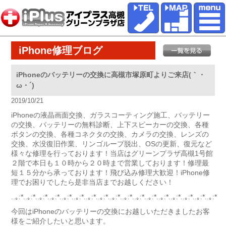
iPhone修理ブログ
iPhoneのバッテリーの交換に高槻市塚原町よりご来店(｀・
ω・´)ゞ
2019/10/21
iPhoneの液晶画面交換、ガラスコーティング施工、バッテリー
の交換、バッテリーの無料診断、上下スピーカーの交換、各種
ボタンの交換、各種コネクタの交換、カメラの交換、レンズの
交換、水没復旧作業、リンゴループ脱出、OSの更新、復元など
様々な修理を行っております！当店はグリーンプラザ高槻1号館
２階で本日も１０時から２０時まで営業しております！修理最
短１５分から承っております！飛び込み修理大歓迎！iPhone修
理でお困りでしたら是非当店までお越しください！
..｡:*..｡:*..｡:*..｡:*..｡:*..｡:*..｡:*..｡:*..｡:*..｡:*..｡:*..｡:*..｡:*..｡:*..｡:*..｡:*..｡:*
今回はiPhoneのバッテリーの交換にお越しいただきましたお客
様をご紹介したいと思います。