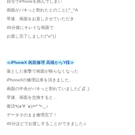
自宅でiPhoneを踏んでしまい
画面がバキっと割れたとのこと(;^_^A
早速、画面をお直しさせていただき
45分後にキレイな画面で
お渡し完了しました(^o^)丿
≪iPhoneX 画面修理 高槻からY様≫
落とした衝撃で画面が映らなくなった
iPhoneXの修理以来を頂きました。
画面の中央がバキっと割れていました(ﾟДﾟ;)
早速、画面を交換すると…
復活٩(๑′∀ ‵๑)۶•*¨*•.¸¸♪
データそのまま修理完了！
45分ほどでお渡しすることができました♫