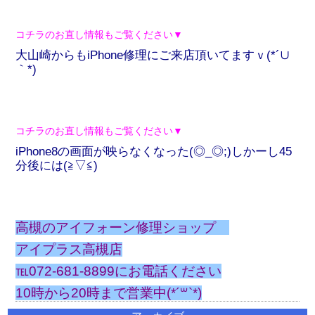
コチラのお直し情報もご覧ください▼
大山崎からもiPhone修理にご来店頂いてますｖ(*´∪
｀*)
コチラのお直し情報もご覧ください▼
iPhone8の画面が映らなくなった(◎_◎;)しかーし45
分後には(≧▽≦)
高槻のアイフォーン修理ショップ
アイプラス高槻店
℡072-681-8899にお電話ください
10時から20時まで営業中(*´꒳`*)