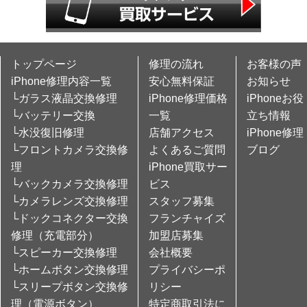
トップページ
修理の流れ
お客様の声
iPhone修理内容一覧
安心無料保証
お知らせ
└ガラス液晶交換修理
iPhone修理価格
iPhoneお役
└バッテリー交換
一覧
立ち情報
└水没復旧修理
店舗アクセス
iPhone修理
└フロントカメラ交換修
よくあるご質問
ブログ
理
iPhone買取サー
└バックカメラ交換修理
ビス
└カメラレンズ交換修理
スタッフ募集
└ドックコネクター交換
フランチャイズ
修理（充電部分）
加盟店募集
└スピーカー交換修理
会社概要
└ホームボタン交換修理
プライバシーポ
└スリープボタン交換修
リシー
理（電源ボタン）
特定商取引法に