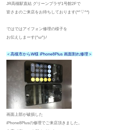
JR高槻駅直結 グリーンプラザ1号館2Fで
皆さまのご来店をお待ちしております(*^▽^*)
ではではアイフォン修理の様子を
お伝えしまーす(^ω^)ﾉ
＜高槻市からW様 iPhone8Plus 画面割れ修理＞
画面上部が破損した
iPhone8Plusの修理でご来店頂きました。