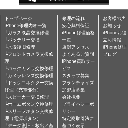
トップページ
修理の流れ
お客様の声
iPhone修理内容一覧
安心無料保証
お知らせ
└ガラス液晶交換修理
iPhone修理価格
iPhoneお役
└バッテリー交換
一覧
立ち情報
└水没復旧修理
店舗アクセス
iPhone修理
└フロントカメラ交換修
よくあるご質問
ブログ
理
iPhone買取サー
└バックカメラ交換修理
ビス
└カメラレンズ交換修理
スタッフ募集
└ドックコネクター交換
フランチャイズ
修理（充電部分）
加盟店募集
└スピーカー交換修理
会社概要
└ホームボタン交換修理
プライバシーポ
└スリープボタン交換修
リシー
理（電源ボタン）
特定商取引法に
└データ復旧・救出／基
基づく表示