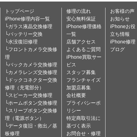
トップページ
修理の流れ
お客様の声
iPhone修理内容一覧
安心無料保証
お知らせ
└ガラス液晶交換修理
iPhone修理価格
iPhoneお役
└バッテリー交換
一覧
立ち情報
└水没復旧修理
店舗アクセス
iPhone修理
└フロントカメラ交換修
よくあるご質問
ブログ
理
iPhone買取サー
└バックカメラ交換修理
ビス
└カメラレンズ交換修理
スタッフ募集
└ドックコネクター交換
フランチャイズ
修理（充電部分）
加盟店募集
└スピーカー交換修理
会社概要
└ホームボタン交換修理
プライバシーポ
└スリープボタン交換修
リシー
理（電源ボタン）
特定商取引法に
└データ復旧・救出／基
基づく表示
板修理
お問合せ・修理