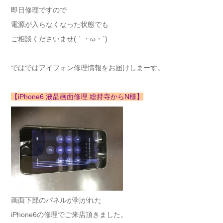
即日修理ですので
電源が入らなくなった状態でも
ご相談くださいませ(｀・ω・´)ゞ
ではではアイフォン修理情報をお届けしまーす。
【iPhone6 液晶画面修理 総持寺からN様】
画面下部のパネルが剥がれた
iPhone6の修理でご来店頂きました。