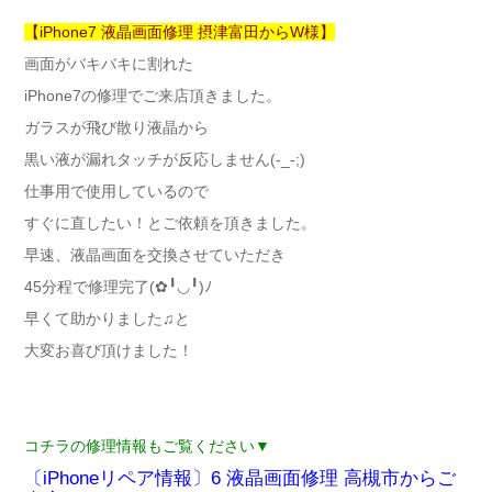
【iPhone7 液晶画面修理 摂津富田からW様】
画面がバキバキに割れた
iPhone7の修理でご来店頂きました。
ガラスが飛び散り液晶から
黒い液が漏れタッチが反応しません(-_-;)
仕事用で使用しているので
すぐに直したい！とご依頼を頂きました。
早速、液晶画面を交換させていただき
45分程で修理完了(✿╹◡╹)ﾉ
早くて助かりました♫と
大変お喜び頂けました！
コチラの修理情報もご覧ください▼
〔iPhoneリペア情報〕6 液晶画面修理 高槻市からご