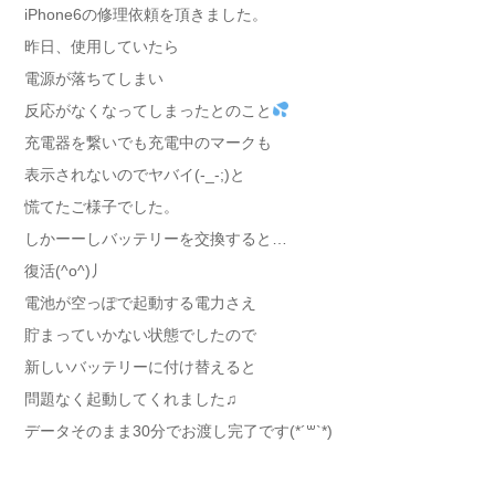
iPhone6の修理依頼を頂きました。
昨日、使用していたら
電源が落ちてしまい
反応がなくなってしまったとのこと
充電器を繋いでも充電中のマークも
表示されないのでヤバイ(-_-;)と
慌てたご様子でした。
しかーーしバッテリーを交換すると…
復活(^o^)丿
電池が空っぽで起動する電力さえ
貯まっていかない状態でしたので
新しいバッテリーに付け替えると
問題なく起動してくれました♫
データそのまま30分でお渡し完了です(*´꒳`*)