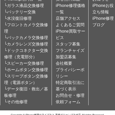
└ガラス液晶交換修理
iPhone修理価格
iPhoneお役
└バッテリー交換
一覧
立ち情報
└水没復旧修理
店舗アクセス
iPhone修理
└フロントカメラ交換修
よくあるご質問
ブログ
理
iPhone買取サー
└バックカメラ交換修理
ビス
└カメラレンズ交換修理
スタッフ募集
└ドックコネクター交換
フランチャイズ
修理（充電部分）
加盟店募集
└スピーカー交換修理
会社概要
└ホームボタン交換修理
プライバシーポ
└スリープボタン交換修
リシー
理（電源ボタン）
特定商取引法に
└データ復旧・救出／基
基づく表示
板修理
お問合せ・修理
└その他修理
依頼フォーム
Copyright © iPhone修理のアイプラス 高槻グリーンプラザ店 All rights Reserved.