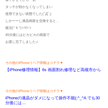
タッチが効かなくなってしまい
使用できない状態でした(ﾟДﾟ;)
しかーーし液晶画面を交換すると…
復活(° ꈊ °)✧ｷﾗｰﾝ
45分後にはピカピカの画面で
お渡し完了しました♫
その他のiPhoneリペア情報はコチラ▼
【iPhone修理情報】6s 画面割れ修理など高槻市から
その他のiPhoneリペア情報はコチラ▼
iPhoneの液晶がダメになって操作不能(;^_^A でも30
分後には…