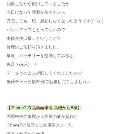
我慢しながら使用していましたが
今日になって電源が落ちてから
充電しても一切、起動しなくなったようです(;´･ω･)
バックアップもとってないので
本体交換は嫌…ということで
修理のご依頼を頂きました。
早速、バッテリーを交換してみると…
復活ヽ(•̀ω•́ )ゝ✧
データそのまま起動してくれましたので
動作チェック後30分でお渡し完了しました♫
【iPhone7 液晶画面修理 高槻からB様】
画面中央の亀裂から大量の液が漏れた
iPhone7の修理でご来店頂きました。
落下させてから一切