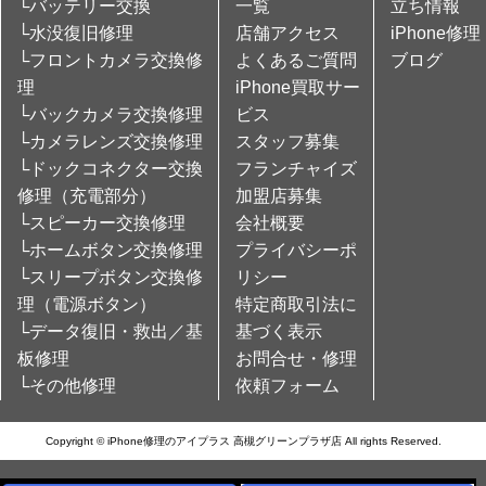
└バッテリー交換
一覧
立ち情報
└水没復旧修理
店舗アクセス
iPhone修理
└フロントカメラ交換修
よくあるご質問
ブログ
理
iPhone買取サー
└バックカメラ交換修理
ビス
└カメラレンズ交換修理
スタッフ募集
└ドックコネクター交換
フランチャイズ
修理（充電部分）
加盟店募集
└スピーカー交換修理
会社概要
└ホームボタン交換修理
プライバシーポ
└スリープボタン交換修
リシー
理（電源ボタン）
特定商取引法に
└データ復旧・救出／基
基づく表示
板修理
お問合せ・修理
└その他修理
依頼フォーム
Copyright © iPhone修理のアイプラス 高槻グリーンプラザ店 All rights Reserved.