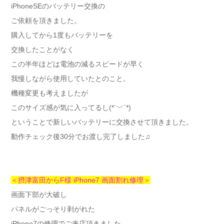
iPhoneSEのバッテリー交換の
ご依頼を頂きました。
購入してから1度もバッテリーを
交換したことがなく
この半年ほどは電池の減るスピードが早く
我慢しながら使用していたとのこと。
機種変更も考えましたが
このサイズ感が気に入ってるし(*´﹀`*)
ということで新しいバッテリーに交換させて頂きました。
動作チェック後30分でお渡し完了しました♫
＜摂津富田からF様 iPhone7 画面割れ修理＞
画面下部が大破し
パネルがごっそり剥がれた
iPhone7の修理でご来店頂きました。