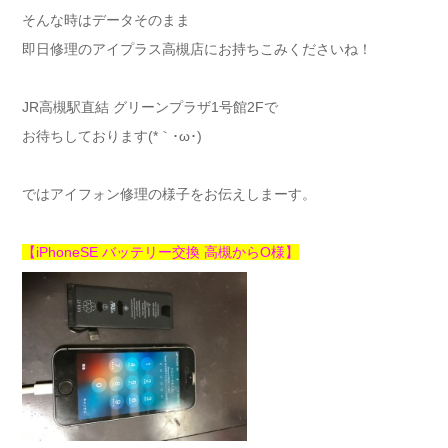
そんな時はデータそのまま
即日修理のアイプラス高槻店にお持ちこみくださいね！
JR高槻駅直結 グリーンプラザ1号館2Fで
お待ちしております(*｀･ω･)ゞ
ではアイフォン修理の様子をお伝えしまーす。
【iPhoneSE バッテリー交換 高槻からO様】