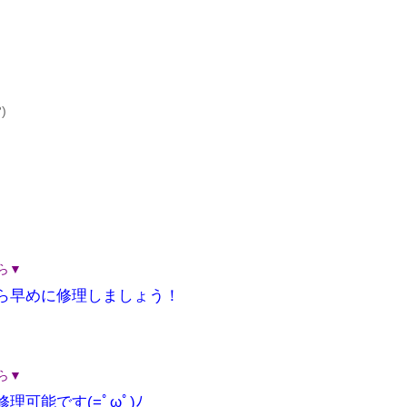
)
ら▼
たら早めに修理しましょう！
ら▼
理可能です(=ﾟωﾟ)ﾉ