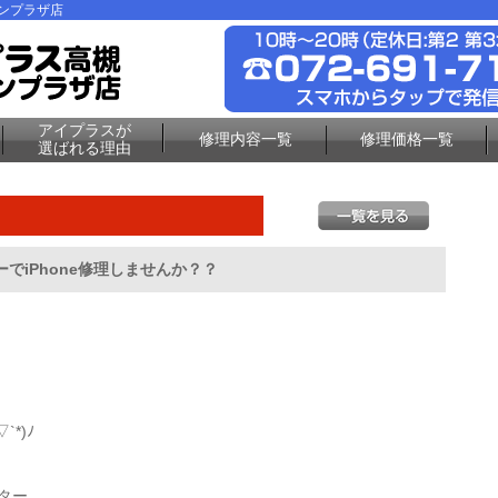
ーンプラザ店
アイプラスが
修理内容一覧
修理価格一覧
選ばれる理由
でiPhone修理しませんか？？
*)ﾉ
ター