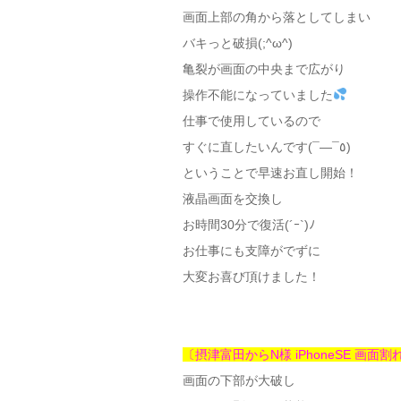
画面上部の角から落としてしまい
バキっと破損(;^ω^)
亀裂が画面の中央まで広がり
操作不能になっていました
仕事で使用しているので
すぐに直したいんです(¯―¯٥)
ということで早速お直し開始！
液晶画面を交換し
お時間30分で復活(´ｰ`)ﾉ
お仕事にも支障がでずに
大変お喜び頂けました！
〔摂津富田からN様 iPhoneSE 画面
画面の下部が大破し