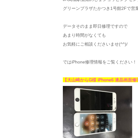
グリーンプラザたかつき1号館2Fで営
データそのまま即日修理ですので
あまり時間がなくても
お気軽にご相談くださいませ(^^)/
ではiPhone修理情報をご覧ください！
【大山崎からG様 iPhone6 液晶画面