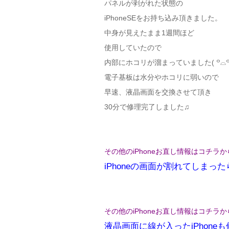
パネルが剥がれた状態の
iPhoneSEをお持ち込み頂きました。
中身が見えたまま1週間ほど
使用していたので
内部にホコリが溜まっていました( ꒪⌓꒪
電子基板は水分やホコリに弱いので
早速、液晶画面を交換させて頂き
30分で修理完了しました♫
その他のiPhoneお直し情報はコチラか
iPhoneの画面が割れてしまっ
その他のiPhoneお直し情報はコチラか
液晶画面に線が入ったiPhoneも修