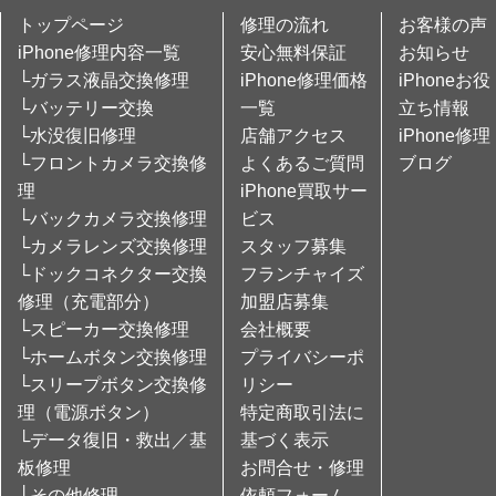
トップページ
修理の流れ
お客様の声
iPhone修理内容一覧
安心無料保証
お知らせ
└ガラス液晶交換修理
iPhone修理価格
iPhoneお役
└バッテリー交換
一覧
立ち情報
└水没復旧修理
店舗アクセス
iPhone修理
└フロントカメラ交換修
よくあるご質問
ブログ
理
iPhone買取サー
└バックカメラ交換修理
ビス
└カメラレンズ交換修理
スタッフ募集
└ドックコネクター交換
フランチャイズ
修理（充電部分）
加盟店募集
└スピーカー交換修理
会社概要
└ホームボタン交換修理
プライバシーポ
└スリープボタン交換修
リシー
理（電源ボタン）
特定商取引法に
└データ復旧・救出／基
基づく表示
板修理
お問合せ・修理
└その他修理
依頼フォーム