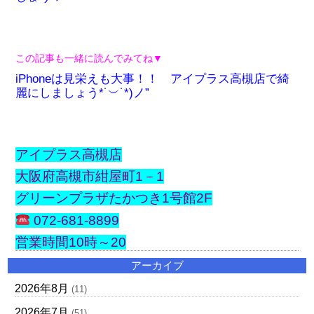
この記事も一緒に読んでみてね▼
iPhoneは見栄えも大事！！ アイプラス高槻店で綺
麗にしましょう*˙︶˙*)ノ”
アイプラス高槻店
大阪府高槻市紺屋町1－1
グリーンプラザたかつき1号館2F
072-681-8899
営業時間10時～20
アーカイブ
2026年8月
(11)
2026年7月
(51)