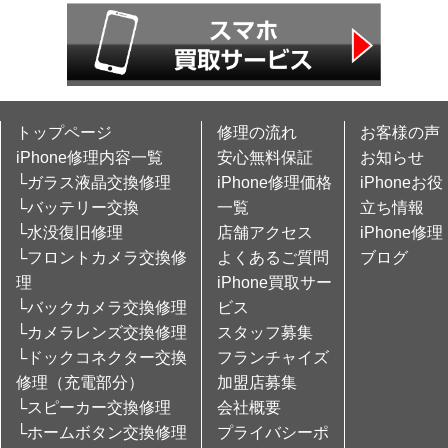
トップページ
修理の流れ
お客様の声
iPhone修理内容一覧
安心無料保証
お知らせ
└ガラス液晶交換修理
iPhone修理価格
iPhoneお役
└バッテリー交換
一覧
立ち情報
└水没復旧修理
店舗アクセス
iPhone修理
└フロントカメラ交換修
よくあるご質問
ブログ
理
iPhone買取サー
└バックカメラ交換修理
ビス
└カメラレンズ交換修理
スタッフ募集
└ドックコネクター交換
フランチャイズ
修理（充電部分）
加盟店募集
└スピーカー交換修理
会社概要
└ホームボタン交換修理
プライバシーポ