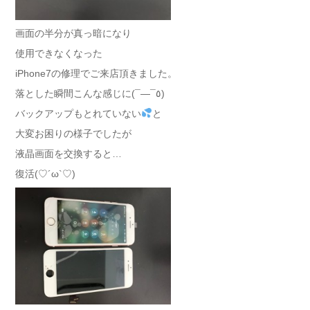
画面の半分が真っ暗になり
使用できなくなった
iPhone7の修理でご来店頂きました。
落とした瞬間こんな感じに(¯―¯٥)
バックアップもとれていない
と
大変お困りの様子でしたが
液晶画面を交換すると…
復活(♡´ω`♡)