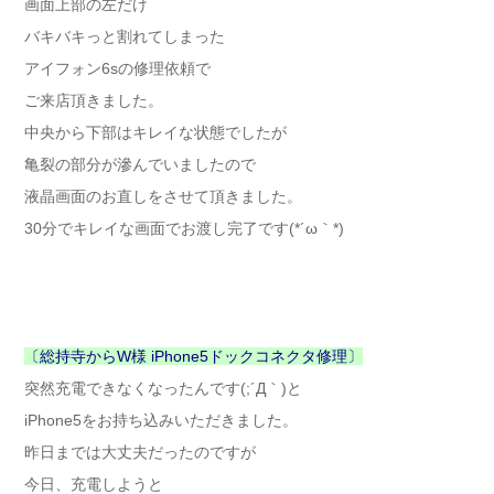
画面上部の左だけ
バキバキっと割れてしまった
アイフォン6sの修理依頼で
ご来店頂きました。
中央から下部はキレイな状態でしたが
亀裂の部分が滲んでいましたので
液晶画面のお直しをさせて頂きました。
30分でキレイな画面でお渡し完了です(*´ω｀*)
〔総持寺からW様 iPhone5ドックコネクタ修理〕
突然充電できなくなったんです(;´Д｀)と
iPhone5をお持ち込みいただきました。
昨日までは大丈夫だったのですが
今日、充電しようと