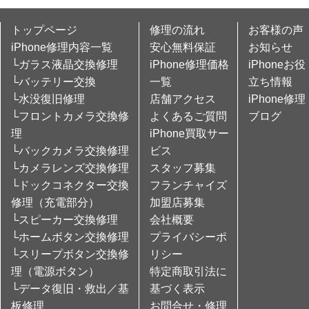
トップページ
修理の流れ
お客様の声
iPhone修理内容一覧
安心無料保証
お知らせ
└ガラス液晶交換修理
iPhone修理価格
iPhoneお役
└バッテリー交換
一覧
立ち情報
└水没復旧修理
店舗アクセス
iPhone修理
└フロントカメラ交換修
よくあるご質問
ブログ
理
iPhone買取サー
└バックカメラ交換修理
ビス
└カメラレンズ交換修理
スタッフ募集
└ドックコネクター交換
フランチャイズ
修理（充電部分）
加盟店募集
└スピーカー交換修理
会社概要
└ホームボタン交換修理
プライバシーポ
└スリープボタン交換修
リシー
理（電源ボタン）
特定商取引法に
└データ復旧・救出／基
基づく表示
板修理
お問合せ・修理