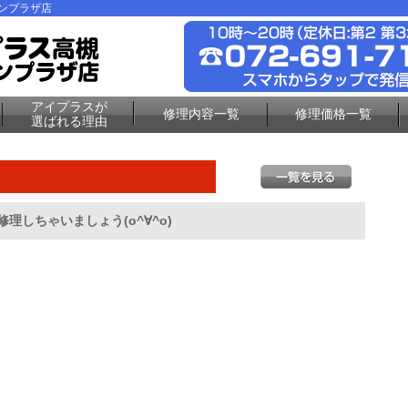
ーンプラザ店
アイプラスが
修理内容一覧
修理価格一覧
選ばれる理由
修理しちゃいましょう(o^∀^o)
♪