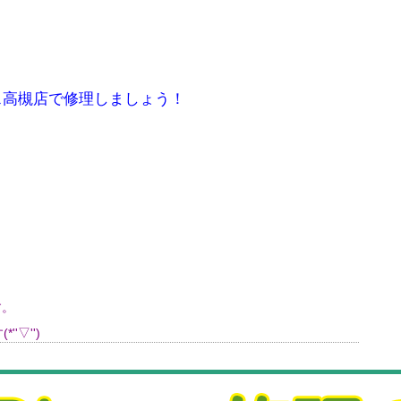
ラス高槻店で修理しましょう！
す。
'▽'')