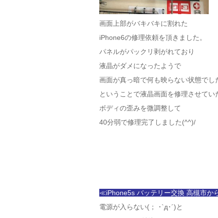
画面上部がバキバキに割れた
iPhone6の修理依頼を頂きました。
パネルがパックリ剥がれており
液晶がダメになったようで
画面が真っ暗で何も映らない状態でし
ということで液晶画面を修理させてい
ボディの歪みを微調整して
40分弱で修理完了しました(^^)/
≪iPhone5s バッテリー交換 高槻市か
電源が入らない(； ･`д･´)と