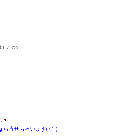
ましたので
ら▼
ら直せちゃいます(‘◇’)ゞ