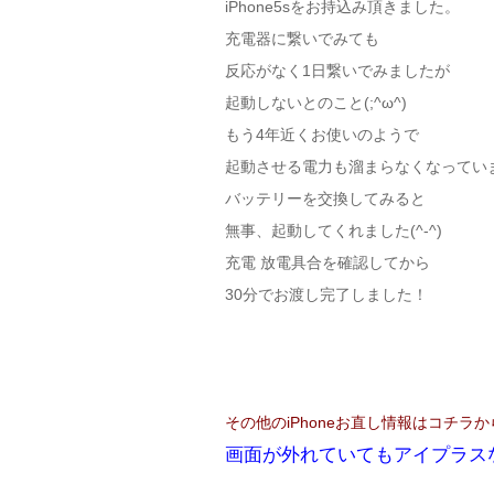
iPhone5sをお持込み頂きました。
充電器に繋いでみても
反応がなく1日繋いでみましたが
起動しないとのこと(;^ω^)
もう4年近くお使いのようで
起動させる電力も溜まらなくなってい
バッテリーを交換してみると
無事、起動してくれました(^-^)
充電 放電具合を確認してから
30分でお渡し完了しました！
その他のiPhoneお直し情報はコチラか
画面が外れていてもアイプラスな