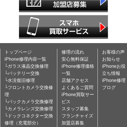
トップページ
修理の流れ
お客様の声
iPhone修理内容一覧
安心無料保証
お知らせ
└ガラス液晶交換修理
iPhone修理価格
iPhoneお役
└バッテリー交換
一覧
立ち情報
└水没復旧修理
店舗アクセス
iPhone修理
└フロントカメラ交換修
よくあるご質問
ブログ
理
iPhone買取サー
└バックカメラ交換修理
ビス
└カメラレンズ交換修理
スタッフ募集
└ドックコネクター交換
フランチャイズ
修理（充電部分）
加盟店募集