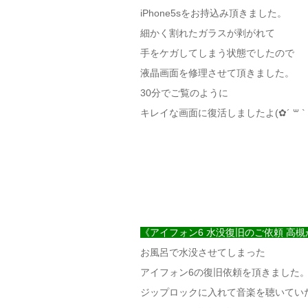
iPhone5sをお持込み頂きました。
細かく割れたガラスが剥がれて
手をケガしてしまう状態でしたので
液晶画面を修理させて頂きました。
30分でご覧のように
キレイな画面に復活しましたよ(✿´ ꒳ ` 
《アイフォン6 水没復旧のご依頼 高槻
お風呂で水没させてしまった
アイフォン6の復旧依頼を頂きました
ジップロックに入れて音楽を聴いてい