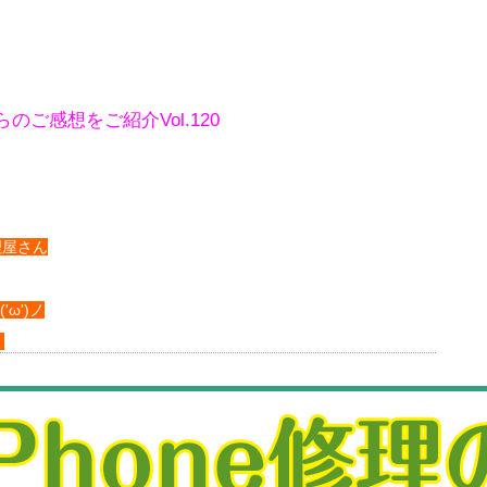
のご感想をご紹介Vol.120
理屋さん
'ω')ノ
！