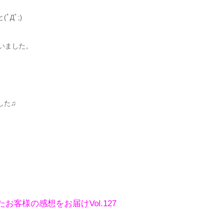
Дﾟ;)
いました。
した♫
客様の感想をお届けVol.127