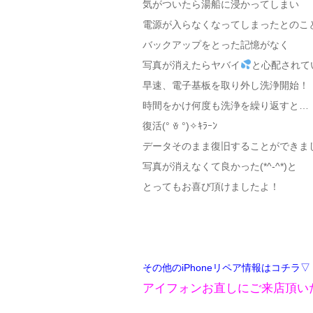
気がついたら湯船に浸かってしまい
電源が入らなくなってしまったとのこと(ﾟ
バックアップをとった記憶がなく
写真が消えたらヤバイ
と心配されて
早速、電子基板を取り外し洗浄開始！
時間をかけ何度も洗浄を繰り返すと…
復活(° ꈊ °)✧ｷﾗｰﾝ
データそのまま復旧することができま
写真が消えなくて良かった(*^-^*)と
とってもお喜び頂けましたよ！
その他のiPhoneリペア情報はコチラ▽
アイフォンお直しにご来店頂いたお