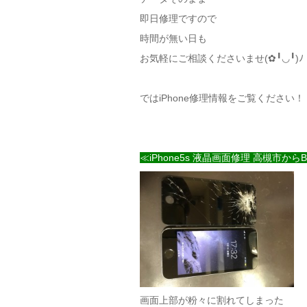
即日修理ですので
時間が無い日も
お気軽にご相談くださいませ(✿╹◡╹)ﾉ
ではiPhone修理情報をご覧ください！
≪iPhone5s 液晶画面修理 高槻市から
画面上部が粉々に割れてしまった