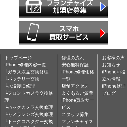
トップページ
修理の流れ
お客様の声
iPhone修理内容一覧
安心無料保証
お知らせ
└ガラス液晶交換修理
iPhone修理価格
iPhoneお役
└バッテリー交換
一覧
立ち情報
└水没復旧修理
店舗アクセス
iPhone修理
└フロントカメラ交換修
よくあるご質問
ブログ
理
iPhone買取サー
└バックカメラ交換修理
ビス
└カメラレンズ交換修理
スタッフ募集
└ドックコネクター交換
フランチャイズ