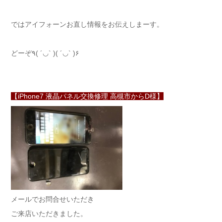
ではアイフォーンお直し情報をお伝えしまーす。
どーぞ٩( ´◡` )( ´◡` )۶
【iPhone7 液晶パネル交換修理 高槻市からD様】
メールでお問合せいただき
ご来店いただきました。