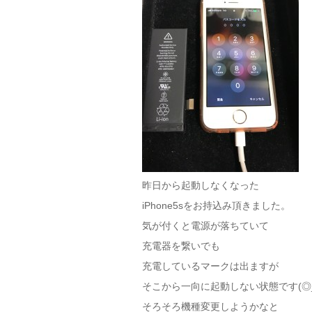
昨日から起動しなくなった
iPhone5sをお持込み頂きました。
気が付くと電源が落ちていて
充電器を繋いでも
充電しているマークは出ますが
そこから一向に起動しない状態です(◎_
そろそろ機種変更しようかなと