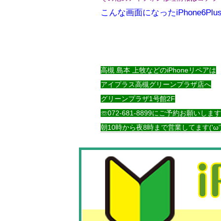
こんな画面になったiPhone6Plu
高槻 島本 上牧などのiPhoneリペアは
アイプラス高槻グリーンプラザ店へ
グリーンプラザ1号館2F
☏072-681-8899にご予約お願いしま
朝10時から夜8時まで営業してます('ω'