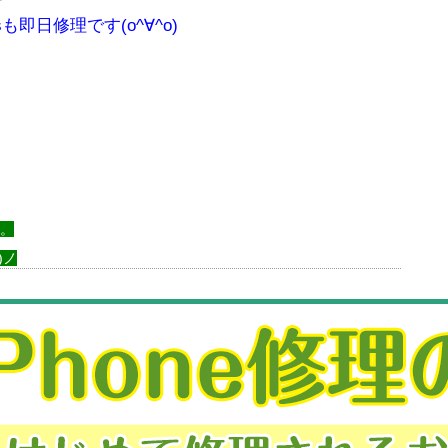
sも即日修理です(o^∀^o)
す。
)ノ