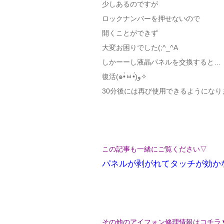
少しあるのですが
ロックナンバーを押せないので
開くことができず
大変お困りでした(;^_^A
しかーーし液晶パネルを交換すると…
復活(๑•̀ㅂ•́)و✧
30分後には再び使用できるようになり
この記事も一緒にご覧ください▽
パネルが剥がれてタッチが効かな
その他のアイフォン修理情報はコチラ