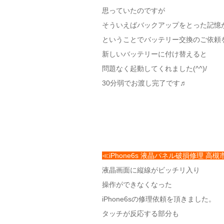
思っていたのですが
そういえばバックアップをとった記憶
ということでバッテリー交換のご依頼
新しいバッテリーに付け替えると
問題なく起動してくれました(^^)/
30分弱でお渡し完了です♬
≪iPhone6s 液晶パネル破損修理 高
液晶画面に縦線がビッチリ入り
操作ができなくなった
iPhone6sの修理依頼を頂きました。
タッチが反応する部分も