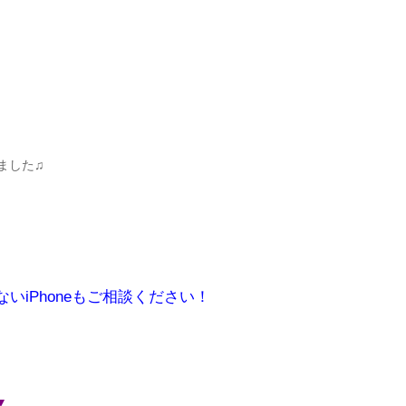
ました♫
いiPhoneもご相談ください！
▼