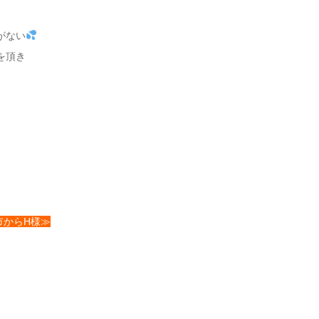
がない
を頂き
槻市からH様≫