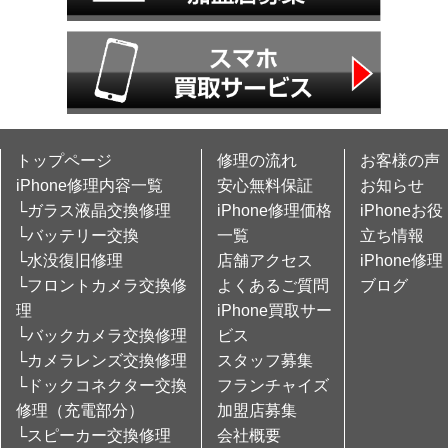
トップページ
修理の流れ
お客様の声
iPhone修理内容一覧
安心無料保証
お知らせ
└ガラス液晶交換修理
iPhone修理価格
iPhoneお役
└バッテリー交換
一覧
立ち情報
└水没復旧修理
店舗アクセス
iPhone修理
└フロントカメラ交換修
よくあるご質問
ブログ
理
iPhone買取サー
└バックカメラ交換修理
ビス
└カメラレンズ交換修理
スタッフ募集
└ドックコネクター交換
フランチャイズ
修理（充電部分）
加盟店募集
└スピーカー交換修理
会社概要