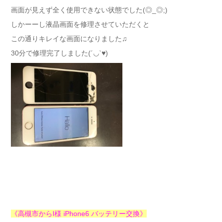
画面が見えず全く使用できない状態でした(◎_◎;)
しかーーし液晶画面を修理させていただくと
この通りキレイな画面になりました♫
30分で修理完了しました(´◡`♥)
《高槻市からI様 iPhone6 バッテリー交換》