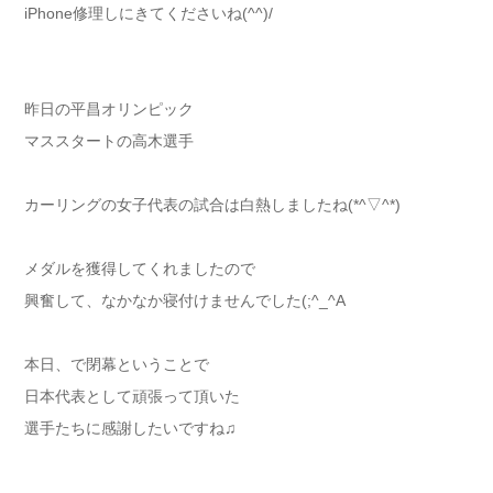
iPhone修理しにきてくださいね(^^)/
昨日の平昌オリンピック
マススタートの高木選手
カーリングの女子代表の試合は白熱しましたね(*^▽^*)
メダルを獲得してくれましたので
興奮して、なかなか寝付けませんでした(;^_^A
本日、で閉幕ということで
日本代表として頑張って頂いた
選手たちに感謝したいですね♫