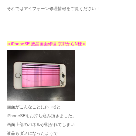
それではアイフォーン修理情報をご覧ください！
≪iPhoneSE 液晶画面修理 京都からN様≫
画面がこんなことに(~_~;)と
iPhoneSEをお持ち込み頂きました。
画面上部のパネルが剥がれてしまい
液晶もダメになったようで