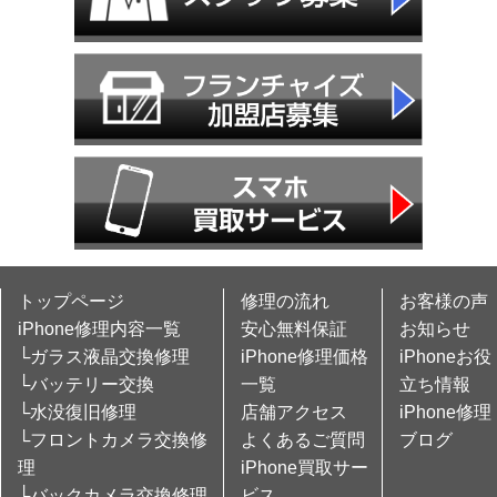
トップページ
修理の流れ
お客様の声
iPhone修理内容一覧
安心無料保証
お知らせ
└ガラス液晶交換修理
iPhone修理価格
iPhoneお役
└バッテリー交換
一覧
立ち情報
└水没復旧修理
店舗アクセス
iPhone修理
└フロントカメラ交換修
よくあるご質問
ブログ
理
iPhone買取サー
└バックカメラ交換修理
ビス