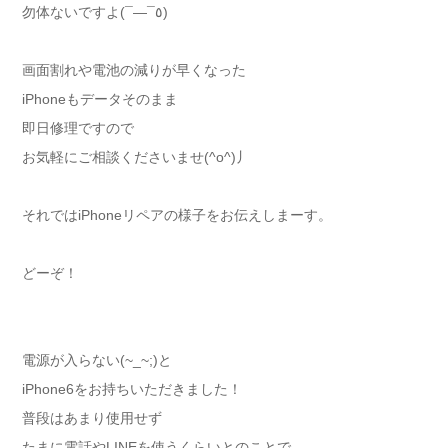
勿体ないですよ(¯―¯٥)
画面割れや電池の減りが早くなった
iPhoneもデータそのまま
即日修理ですので
お気軽にご相談くださいませ(^o^)丿
それではiPhoneリペアの様子をお伝えしまーす。
どーぞ！
電源が入らない(~_~;)と
iPhone6をお持ちいただきました！
普段はあまり使用せず
たまに電話やLINEを使うくらいとのことで