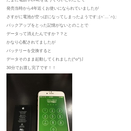
発売当時から4年近くお使いになられていましたが
さすがに電池が空っぽになってしまったようです:;(∩´﹏`∩);:
バックアップをとった記憶がないとのことで
データって消えたんですか？？と
かなり心配されてましたが
バッテリーを交換すると
データそのまま起動してくれました(^o^)丿
30分でお渡し完了です！！