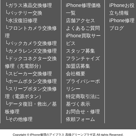
└ガラス液晶交換修理
iPhone修理価格
iPhoneお役
└バッテリー交換
一覧
立ち情報
└水没復旧修理
店舗アクセス
iPhone修理
└フロントカメラ交換修
よくあるご質問
ブログ
理
iPhone買取サー
└バックカメラ交換修理
ビス
└カメラレンズ交換修理
スタッフ募集
└ドックコネクター交換
フランチャイズ
修理（充電部分）
加盟店募集
└スピーカー交換修理
会社概要
└ホームボタン交換修理
プライバシーポ
└スリープボタン交換修
リシー
理（電源ボタン）
特定商取引法に
└データ復旧・救出／基
基づく表示
板修理
お問合せ・修理
└その他修理
依頼フォーム
Copyright © iPhone修理のアイプラス 高槻グリーンプラザ店 All rights Reserved.