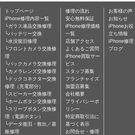
トップページ
修理の流れ
お客様の声
iPhone修理内容一覧
安心無料保証
お知らせ
└ガラス液晶交換修理
iPhone修理価格
iPhoneお役
└バッテリー交換
一覧
立ち情報
└水没復旧修理
店舗アクセス
iPhone修理
└フロントカメラ交換修
よくあるご質問
ブログ
理
iPhone買取サー
└バックカメラ交換修理
ビス
└カメラレンズ交換修理
スタッフ募集
└ドックコネクター交換
フランチャイズ
修理（充電部分）
加盟店募集
└スピーカー交換修理
会社概要
└ホームボタン交換修理
プライバシーポ
└スリープボタン交換修
リシー
理（電源ボタン）
特定商取引法に
└データ復旧・救出／基
基づく表示
板修理
お問合せ・修理