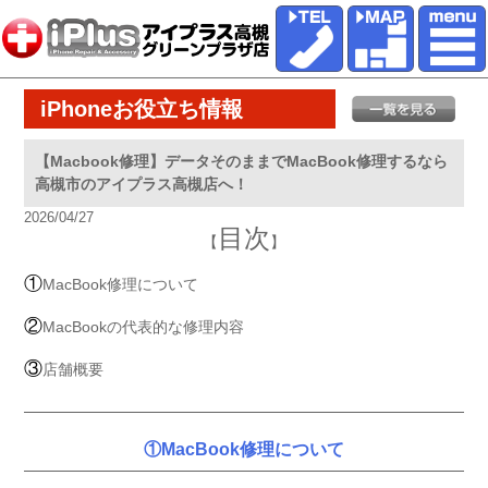
iPhoneお役立ち情報
【Macbook修理】データそのままでMacBook修理するなら
高槻市のアイプラス高槻店へ！
2026/04/27
目次
【
】
①
MacBook修理について
②
MacBookの代表的な修理内容
③
店舗概要
①MacBook修理について