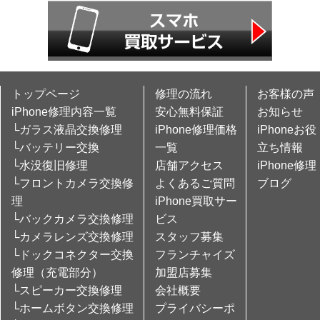
トップページ
修理の流れ
お客様の声
iPhone修理内容一覧
安心無料保証
お知らせ
└ガラス液晶交換修理
iPhone修理価格
iPhoneお役
└バッテリー交換
一覧
立ち情報
└水没復旧修理
店舗アクセス
iPhone修理
└フロントカメラ交換修
よくあるご質問
ブログ
理
iPhone買取サー
└バックカメラ交換修理
ビス
└カメラレンズ交換修理
スタッフ募集
└ドックコネクター交換
フランチャイズ
修理（充電部分）
加盟店募集
└スピーカー交換修理
会社概要
└ホームボタン交換修理
プライバシーポ