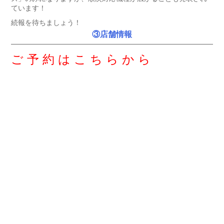
ています！
続報を待ちましょう！
③店舗情報
ご 予 約 は こ ち ら か ら