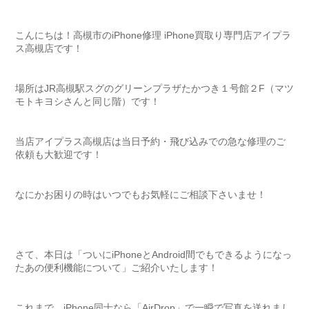
こんにちは！高槻市のiPhone修理 iPhone買取り専門店アイプラ
ス高槻店です！
場所はJR高槻駅スグのグリーンプラザたかつき１号館２F（マツ
モトキヨシさんと同じ階）です！
当店アイプラス高槻店は当日予約・飛び込みでの急な修理のご
依頼も大歓迎です！
なにかお困りの時はいつでもお気軽にご相談下さいませ！
さて、本日は「ついにiPhoneとAndroid間でもできるようになっ
たあの便利機能について」ご紹介いたします！
これまで、iPhone同士なら「AirDrop」で一瞬で写真を送れまし