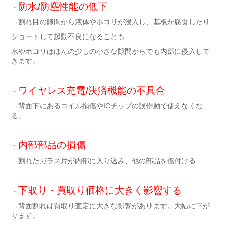
防水/防塵性能の低下
・
→割れ目の隙間から液体やホコリが浸入し、基板が腐食したり
ショートして起動不良になることも…
水やホコリはほんの少しの小さな隙間からでも内部に侵入して
きます。
ワイヤレス充電/決済機能の不具合
・
→背面下にあるコイル損傷やICチップの誤作動で使えなくな
る。
内部部品の損傷
・
→割れたガラス片が内部に入り込み、他の部品を傷付ける
下取り・買取り価格に大きく影響する
・
→背面割れは買取り査定に大きな影響があります。大幅に下が
ります。