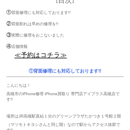
目次
【
】
①
背面修理にも対応しております!!
②
背面割れは早めの修理を!!
③
実際に修理をおこないました
④
店舗情報
≪予約はコチラ≫
①背面修理にも対応しております!!
こんにちは！
高槻市のiPhone修理 iPhone買取り 専門店アイプラス高槻店で
す!!
場所はJR高槻駅直結１分のグリーンプラザたかつき１号館２階
（マツモトキヨシさんと同じ階）なので駅からアクセス抜群で