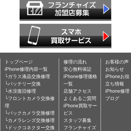
トップページ
修理の流れ
お客様の声
iPhone修理内容一覧
安心無料保証
お知らせ
└ガラス液晶交換修理
iPhone修理価格
iPhoneお役
└バッテリー交換
一覧
立ち情報
└水没復旧修理
店舗アクセス
iPhone修理
└フロントカメラ交換修
よくあるご質問
ブログ
理
iPhone買取サー
└バックカメラ交換修理
ビス
└カメラレンズ交換修理
スタッフ募集
└ドックコネクター交換
フランチャイズ