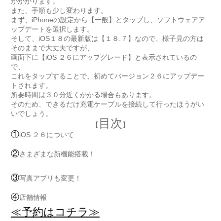
がかかります。
また、手順も少し変わります。
まず、iPhoneの設定から【一般】とタップし、ソフトウェアア
ップデートを選択します。
そして、iOS１８の最新版は【１８.７】なので、様子見の方は
そのままで大丈夫ですが、
画面下に【iOS ２６にアップグレード】と表示されているの
で、
これをタップすることで、初めてバージョン２６にアップデー
トされます。
所要時間は３０分近くかかる場合もあります。
そのため、できるだけ充電ケーブルを接続して行ったほうがい
いでしょう。
目次
【
】
①
iOS ２６について
②
さまざまな新機能搭載！
③
写真アプリも変更！
④
店舗情報
≪予約はコチラ≫