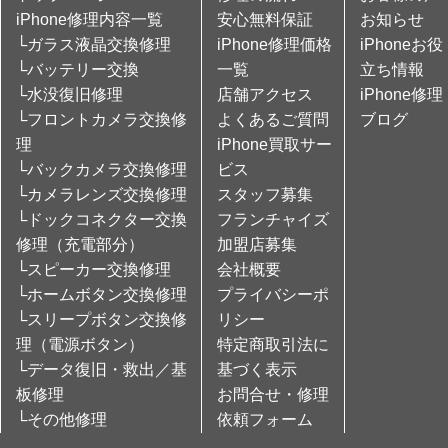
iPhone修理内容一覧
安心無料保証
お知らせ
└ガラス液晶交換修理
iPhone修理価格
iPhoneお役
└バッテリー交換
一覧
立ち情報
└水没復旧修理
店舗アクセス
iPhone修理
└フロントカメラ交換修
よくあるご質問
ブログ
理
iPhone買取サー
└バックカメラ交換修理
ビス
└カメラレンズ交換修理
スタッフ募集
└ドックコネクター交換
フランチャイズ
修理（充電部分）
加盟店募集
└スピーカー交換修理
会社概要
└ホームボタン交換修理
プライバシーポ
└スリープボタン交換修
リシー
理（電源ボタン）
特定商取引法に
└データ復旧・救出／基
基づく表示
板修理
お問合せ・修理
└その他修理
依頼フォーム