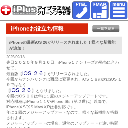
iPhoneお役立ち情報
iPhoneの最新iOS 26がリリースされました！様々な新機能
が追加！
2025/09/18
先日２０２５年９月１６日、iPhone１７シリーズの発売に合わ
せて、
iOS ２６
最新版【
】がリリースされました。
今回からナンバリングは西暦に変更され、iOS １８の次はiOS １
９ではなく
iOS ２６
【
】となりました。
今回のiOS ２６は年に１度のメジャーアップデートです。
対応機種はiPhone１１やiPhone SE（第２世代）以降で、
iPhoneⅩS/ⅩS Max/ⅩRは非対応です。
年に１回のメジャーアップデートなので、様々な新機能が搭載
されます。
メジャーアップデートの場合、通常のアップデートと違い時間