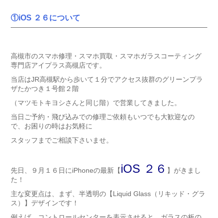
①iOS ２６について
高槻市のスマホ修理・スマホ買取・スマホガラスコーティング
専門店アイプラス高槻店です。
当店はJR高槻駅から歩いて１分でアクセス抜群のグリーンプラ
ザたかつき１号館２階
（マツモトキヨシさんと同じ階）で営業してきました。
当日ご予約・飛び込みでの修理ご依頼もいつでも大歓迎なの
で、お困りの時はお気軽に
スタッフまでご相談下さいませ。
iOS ２６
先日、９月１６日にiPhoneの最新【
】がきまし
た！
主な変更点は、まず、半透明の【Liquid Glass（リキッド・グラ
ス）】デザインです！
例えば、コントロールセンターを表示させると、ガラスの板の