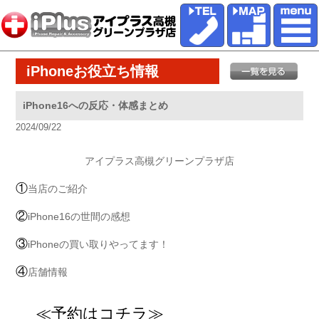
iPhoneお役立ち情報
iPhone16への反応・体感まとめ
2024/09/22
アイプラス高槻グリーンプラザ店
①
当店のご紹介
②
iPhone16の世間の感想
③
iPhoneの買い取りやってます！
④
店舗情報
≪予約はコチラ≫