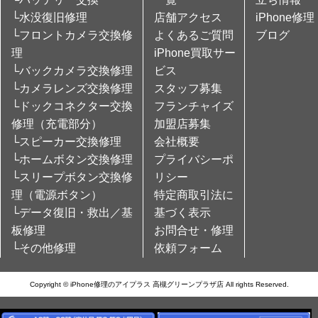
└水没復旧修理
店舗アクセス
iPhone修理
└フロントカメラ交換修
よくあるご質問
ブログ
理
iPhone買取サー
└バックカメラ交換修理
ビス
└カメラレンズ交換修理
スタッフ募集
└ドックコネクター交換
フランチャイズ
修理（充電部分）
加盟店募集
└スピーカー交換修理
会社概要
└ホームボタン交換修理
プライバシーポ
└スリープボタン交換修
リシー
理（電源ボタン）
特定商取引法に
└データ復旧・救出／基
基づく表示
板修理
お問合せ・修理
└その他修理
依頼フォーム
Copyright © iPhone修理のアイプラス 高槻グリーンプラザ店 All rights Reserved.