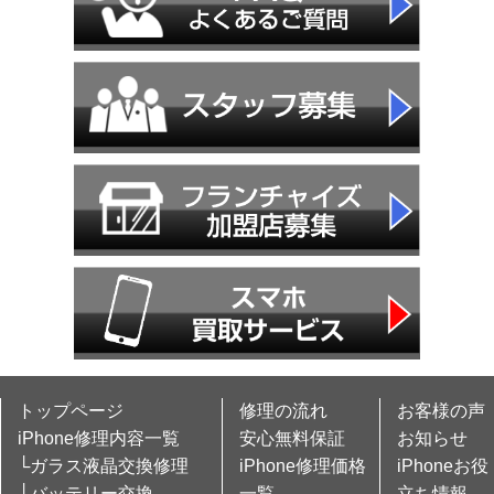
トップページ
修理の流れ
お客様の声
iPhone修理内容一覧
安心無料保証
お知らせ
└ガラス液晶交換修理
iPhone修理価格
iPhoneお役
└バッテリー交換
一覧
立ち情報