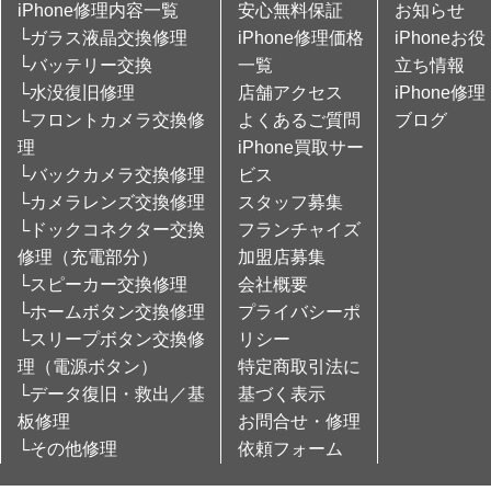
iPhone修理内容一覧
安心無料保証
お知らせ
└ガラス液晶交換修理
iPhone修理価格
iPhoneお役
└バッテリー交換
一覧
立ち情報
└水没復旧修理
店舗アクセス
iPhone修理
└フロントカメラ交換修
よくあるご質問
ブログ
理
iPhone買取サー
└バックカメラ交換修理
ビス
└カメラレンズ交換修理
スタッフ募集
└ドックコネクター交換
フランチャイズ
修理（充電部分）
加盟店募集
└スピーカー交換修理
会社概要
└ホームボタン交換修理
プライバシーポ
└スリープボタン交換修
リシー
理（電源ボタン）
特定商取引法に
└データ復旧・救出／基
基づく表示
板修理
お問合せ・修理
└その他修理
依頼フォーム