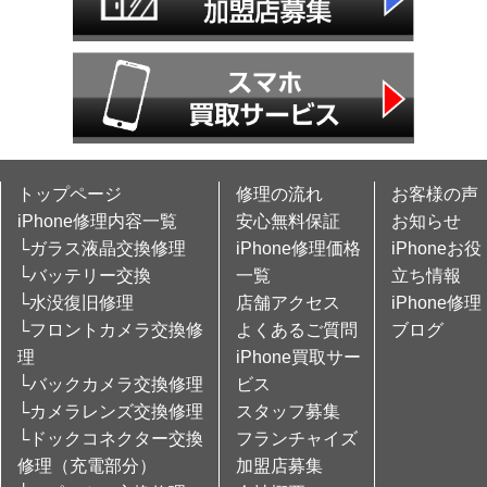
トップページ
修理の流れ
お客様の声
iPhone修理内容一覧
安心無料保証
お知らせ
└ガラス液晶交換修理
iPhone修理価格
iPhoneお役
└バッテリー交換
一覧
立ち情報
└水没復旧修理
店舗アクセス
iPhone修理
└フロントカメラ交換修
よくあるご質問
ブログ
理
iPhone買取サー
└バックカメラ交換修理
ビス
└カメラレンズ交換修理
スタッフ募集
└ドックコネクター交換
フランチャイズ
修理（充電部分）
加盟店募集