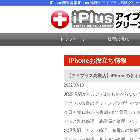
iPhone関連情報 iPhone修理のアイプラス高槻グリ
トップページ
修理の流れ
iPhoneお役立ち情報
【アイプラス高槻店】iPhoneの
2022/03/13
JR高槻駅から歩いて1分もかからない
アクセス抜群のグリーンプラザたかつき
今日も朝10時から夜8時まで営業して
ガラス割れ修理、液晶漏れ修理、バッ
水没復旧、カメラ修理、充電口の接触
スピーカー修理、各ボタン修理、リン