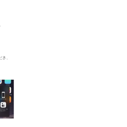
。
だき、