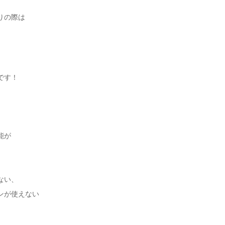
りの際は
です！
能が
ない、
ンが使えない