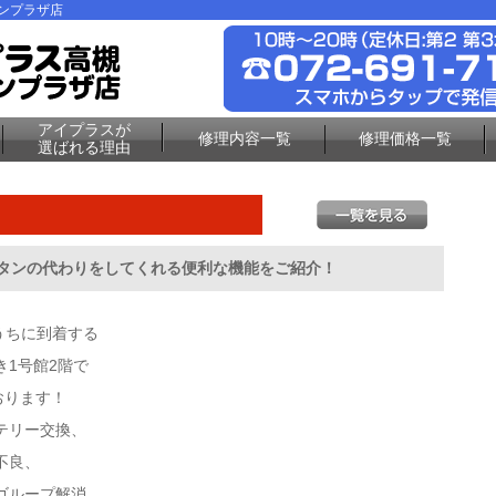
ーンプラザ店
アイプラスが
修理内容一覧
修理価格一覧
選ばれる理由
各ボタンの代わりをしてくれる便利な機能をご紹介！
うちに到着する
1号館2階で
おります！
テリー交換、
不良、
ゴループ解消、