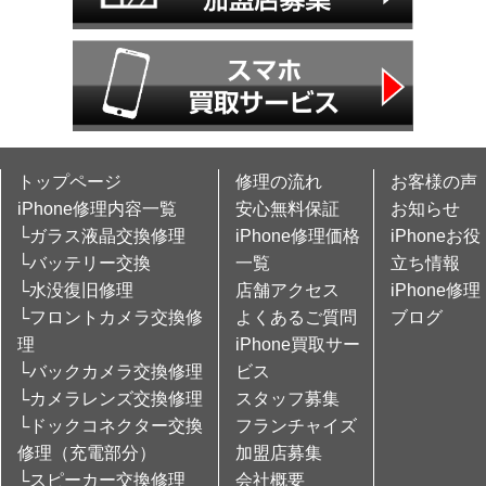
トップページ
修理の流れ
お客様の声
iPhone修理内容一覧
安心無料保証
お知らせ
└ガラス液晶交換修理
iPhone修理価格
iPhoneお役
└バッテリー交換
一覧
立ち情報
└水没復旧修理
店舗アクセス
iPhone修理
└フロントカメラ交換修
よくあるご質問
ブログ
理
iPhone買取サー
└バックカメラ交換修理
ビス
└カメラレンズ交換修理
スタッフ募集
└ドックコネクター交換
フランチャイズ
修理（充電部分）
加盟店募集
└スピーカー交換修理
会社概要